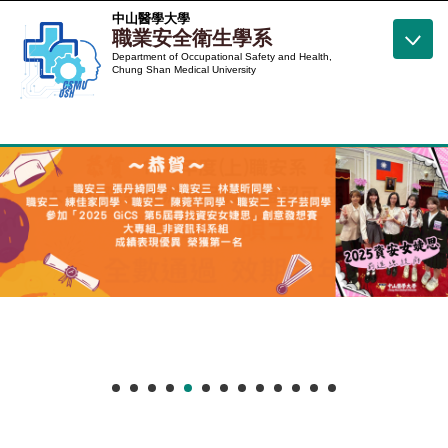
跳
中山醫學大學
職業安全衛生學系
到
Department of Occupational Safety and Health,
主
Chung Shan Medical University
要
內
容
區