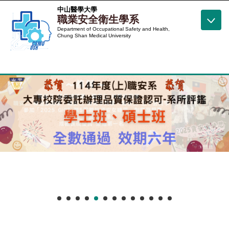
跳
中山醫學大學
職業安全衛生學系
到
Department of Occupational Safety and Health,
主
Chung Shan Medical University
要
內
容
區