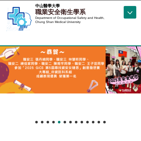
跳
中山醫學大學
職業安全衛生學系
到
Department of Occupational Safety and Health,
主
Chung Shan Medical University
要
內
容
區