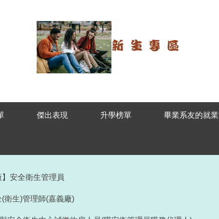
單
傑出表現
升學榜單
畢業系友的就業
廠】安全衛生管理員
衛生)管理師(嘉義廠)