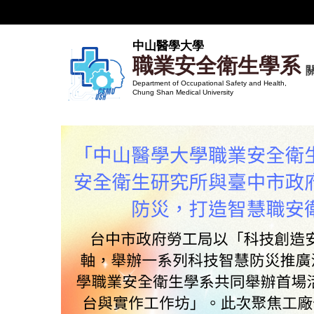
跳
到
主
中山醫學大學
職業安全衛生學系
要
內
Department of Occupational Safety and Health,
Chung Shan Medical University
容
區